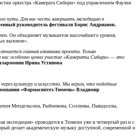
стии оркестра «Камерата Сибири» под управлением Фаузии
го пути. Для нас честь завершать экспедицию в
енный руководитель фестиваля Борис Андрианов.
лен. Он объединяет музыкантов высочайшего уровня,
ых вызовов».
ключается главная изюминка проекта. Только
ля нас особенно ценно участие «Камераты Сибири» — это
филармонии Ирина Устинова
через культуру и искусство. Мы верим, что подобные
компании «Фармасинтез-Тюмень» Владимир
едения Мендельсона, Рыбникова, Соллимы, Пьяццоллы,
ая экспедиция» проводится в Тюмени уже в четвертый раз и с
торый делает академическую музыку доступной, современной и