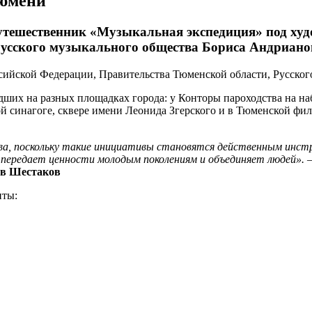
Тюмени
путешественник «Музыкальная экспедиция» под ху
 Русского музыкального общества Бориса Андриано
сийской Федерации, Правительства Тюменской области, Русско
дших на разных площадках города: у Конторы пароходства на на
й синагоге, сквере имени Леонида Згерского и в Тюменской фил
а, поскольку такие инициативы становятся действенным инстр
 передает ценности молодым поколениям и объединяет людей».
ав Шестаков
нты: