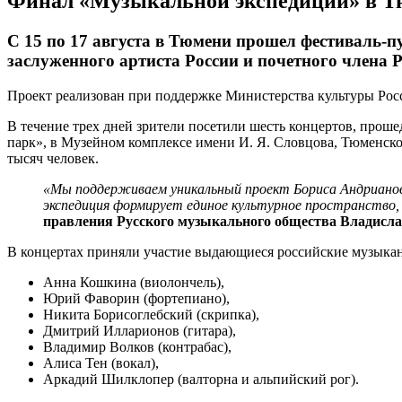
Финал «Музыкальной экспедиции» в 
С 15 по 17 августа в Тюмени прошел фестиваль-
заслуженного артиста России и почетного члена
Проект реализован при поддержке Министерства культуры Рос
В течение трех дней зрители посетили шесть концертов, проше
парк», в Музейном комплексе имени И. Я. Словцова, Тюменско
тысяч человек.
«Мы поддерживаем уникальный проект Бориса Андрианов
экспедиция формирует единое культурное пространство,
правления Русского музыкального общества Владисл
В концертах приняли участие выдающиеся российские музыка
Анна Кошкина (виолончель),
Юрий Фаворин (фортепиано),
Никита Борисоглебский (скрипка),
Дмитрий Илларионов (гитара),
Владимир Волков (контрабас),
Алиса Тен (вокал),
Аркадий Шилклопер (валторна и альпийский рог).