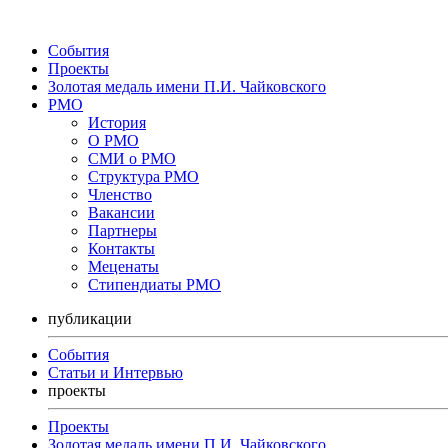
События
Проекты
Золотая медаль имени П.И. Чайковского
РМО
История
О РМО
СМИ о РМО
Структура РМО
Членство
Вакансии
Партнеры
Контакты
Меценаты
Стипендиаты РМО
публикации
События
Статьи и Интервью
проекты
Проекты
Золотая медаль имени П.И. Чайковского