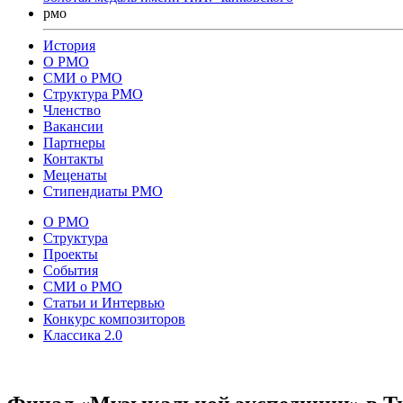
рмо
История
О РМО
СМИ о РМО
Структура РМО
Членство
Вакансии
Партнеры
Контакты
Меценаты
Стипендиаты РМО
О РМО
Структура
Проекты
События
СМИ о РМО
Статьи и Интервью
Конкурс композиторов
Классика 2.0