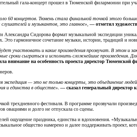
тельный гала-концерт прошел в Тюменской филармонии при уча
оло 60 концертов. Тюмень стала финальной точкой этого большо
 слушателей и музыкантов, это главное»,
— отметил художеств
ти Александра Сидорова формат музыкальной экспедиции уника
 Это гармоничное сочетание музыки, истории, традиций и нов
будет участвовать и какие произведения прозвучат. В этом и за
ные сроки сыграться и исполнить сложнейшие произведения. Д
ла внимание на особенность проекта директор Тюменской 
неров.
 экспедиция — это не только концерты, это объединение людей 
я и единства в обществе».
— сказал генеральный директор 
чкой трехдневного фестиваля. В программе прозвучали произв
ов овациями и долго не отпускала со сцены.
телей ощущение праздника, единства и вдохновения. «Музыкальн
зыкальное общество намерено и далее поддерживать проект, ко