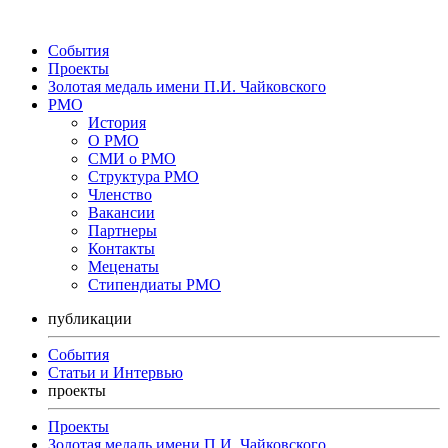
События
Проекты
Золотая медаль имени П.И. Чайковского
РМО
История
О РМО
СМИ о РМО
Структура РМО
Членство
Вакансии
Партнеры
Контакты
Меценаты
Стипендиаты РМО
публикации
События
Статьи и Интервью
проекты
Проекты
Золотая медаль имени П.И. Чайковского