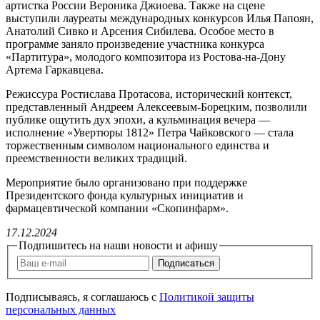
артистка России Вероника Джиоева. Также на сцене
выступили лауреаты международных конкурсов Илья Папоян,
Анатолий Сивко и Арсения Сибилева. Особое место в
программе заняло произведение участника конкурса
«Партитура», молодого композитора из Ростова-на-Дону
Артема Гаркавцева.
Режиссура Ростислава Протасова, исторический контекст,
представленный Андреем Алексеевым-Борецким, позволили
публике ощутить дух эпохи, а кульминация вечера —
исполнение «Увертюры 1812» Петра Чайковского — стала
торжественным символом национального единства и
преемственности великих традиций.
Мероприятие было организовано при поддержке
Президентского фонда культурных инициатив и
фармацевтической компании «Скопинфарм».
17
.
12
.
2024
Подпишитесь на наши новости и афишу
Подписаться
Подписываясь, я соглашаюсь c
Политикой защиты
персональных данных