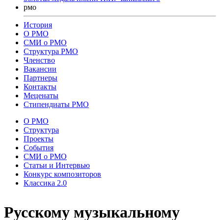
рмо
История
О РМО
СМИ о РМО
Структура РМО
Членство
Вакансии
Партнеры
Контакты
Меценаты
Стипендиаты РМО
О РМО
Структура
Проекты
События
СМИ о РМО
Статьи и Интервью
Конкурс композиторов
Классика 2.0
Русскому музыкальному