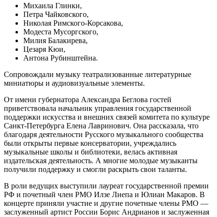
Михаила Глинки,
Петра Чайковского,
Николая Римского-Корсакова,
Модеста Мусоргского,
Милия Балакирева,
Цезаря Кюи,
Антона Рубинштейна.
Сопровождали музыку театрализованные литературные
миниатюры и аудиовизуальные элементы.
От имени губернатора Александра Беглова гостей
приветствовала начальник управления государственной
поддержки искусства и внешних связей комитета по культуре
Санкт-Петербурга Елена Лавринович. Она рассказала, что
благодаря деятельности Русского музыкального сообщества
были открыты первые консерватории, учреждались
музыкальные школы и библиотеки, велась активная
издательская деятельность. А многие молодые музыканты
получили поддержку и смогли раскрыть свои таланты.
В роли ведущих выступили лауреат государственной премии
РФ и почетный член РМО Илзе Лиепа и Юлиан Макаров. В
концерте приняли участие и другие почетные члены РМО —
заслуженный артист России Борис Андрианов и заслуженная