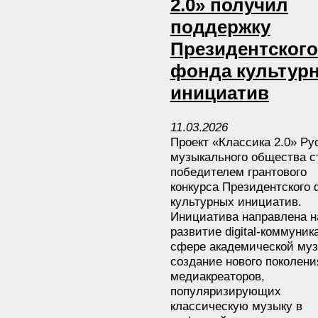
2.0» получил
поддержку
Президентского
фонда культур
инициатив
11
.
03
.
2026
Проект «Классика 2.0» Ру
музыкального общества с
победителем грантового
конкурса Президентского
культурных инициатив.
Инициатива направлена н
развитие digital-коммуник
сфере академической муз
создание нового поколени
медиакреаторов,
популяризирующих
ram
классическую музыку в
e