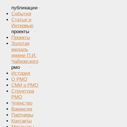
публикации
События
Статьи и
Интервью
проекты
Проекты
Золотая
медаль
имени П.И.
Чайковского
рмо
История
О РМО
СМИ о РМО
Структура
РМО
Членство
Вакансии
Партнеры
Контакты
Меценаты