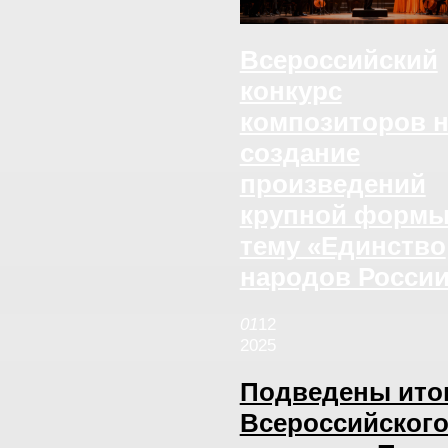
Всероссийский
конкурс
композиторов н
создание
произведений
крупной формы
тему «Единство
народов Росси
01
12
2025
Подведены итог
Всероссийског