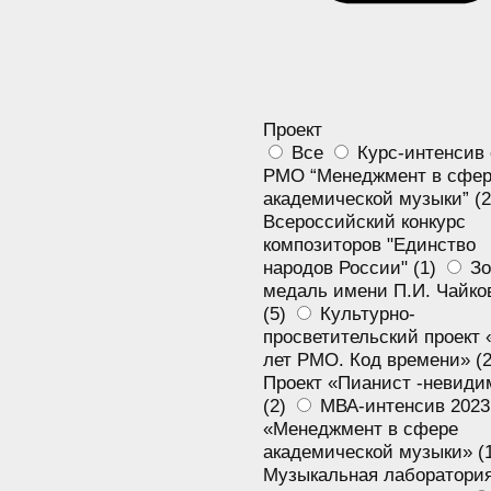
Проект
Все
Курс-интенсив 
РМО “Менеджмент в сфе
академической музыки” (
2
Всероссийский конкурс
композиторов "Единство
народов России" (
1
)
Зо
медаль имени П.И. Чайко
(
5
)
Культурно-
просветительский проект 
лет РМО. Код времени» (
Проект «Пианист -невиди
(
2
)
МВА-интенсив 2023
«Менеджмент в сфере
академической музыки» (
Музыкальная лаборатори