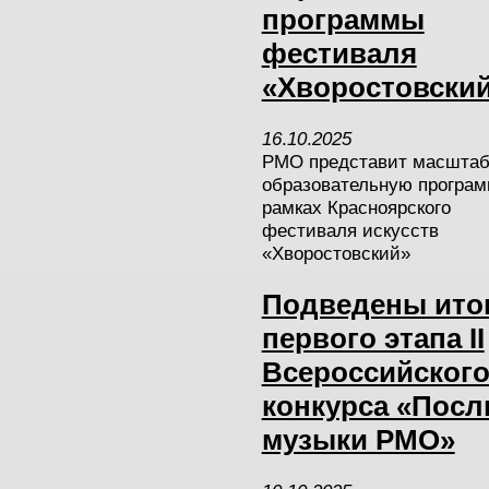
программы
фестиваля
«Хворостовски
16
.
10
.
2025
РМО представит масшта
образовательную програм
рамках Красноярского
фестиваля искусств
«Хворостовский»
Подведены ито
первого этапа II
Всероссийског
конкурса «Пос
музыки РМО»