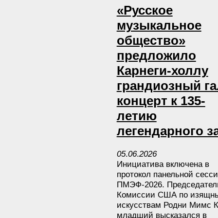
«Русское
музыкальное
общество»
предложило
Карнеги-холлу
грандиозный га
концерт к 135-
летию
легендарного з
05
.
06
.
2026
Инициатива включена в
протокол панельной сесс
ПМЭФ-2026. Председател
Комиссии США по изящн
искусствам Родни Мимс К
младший высказался в