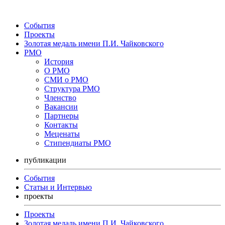
События
Проекты
Золотая медаль имени П.И. Чайковского
РМО
История
О РМО
СМИ о РМО
Структура РМО
Членство
Вакансии
Партнеры
Контакты
Меценаты
Стипендиаты РМО
публикации
События
Статьи и Интервью
проекты
Проекты
Золотая медаль имени П.И. Чайковского