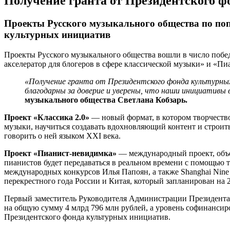
Получение гранта от Президентского 
Проекты Русского музыкального общества по по
культурных инициатив
Проекты Русского музыкального общества вошли в число побед
акселератор для блогеров в сфере классической музыки» и «Пи
«Получение гранта от Президентского фонда культурных
благодарны за доверие и уверены, что наши инициативы 
музыкального общества Светлана Кобзарь.
Проект «Классика 2.0»
— новый формат, в котором творчество
музыки, научиться создавать вдохновляющий контент и строить
говорить о ней языком XXI века.
Проект «Пианист-невидимка»
— международный проект, объе
пианистов будет передаваться в реальном времени с помощью 
международных конкурсов Илья Папоян, а также Shanghai Nine T
перекрестного года России и Китая, который запланирован на 
Первый заместитель Руководителя Администрации Президента 
на общую сумму 4 млрд 796 млн рублей, а уровень софинансир
Президентского фонда культурных инициатив.