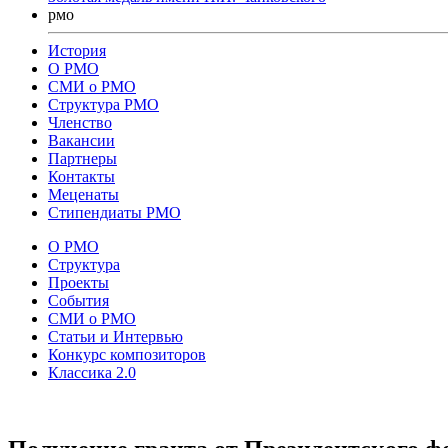
рмо
История
О РМО
СМИ о РМО
Структура РМО
Членство
Вакансии
Партнеры
Контакты
Меценаты
Стипендиаты РМО
О РМО
Структура
Проекты
События
СМИ о РМО
Статьи и Интервью
Конкурс композиторов
Классика 2.0