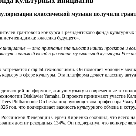
фонда культурных инициатив
пуляризации классической музыки получили гран
ителей грантового конкурса Президентского фонда культурных 
анист-невидимка: классика будущего».
 инициатив — это признание значимости наших проектов и воз
внесут значимый вклад в развитие музыкальной культуры России
 встречается с digital-технологиями. Он помогает молодым мед
 карьеру в сфере культуры. Эта платформа делает классику акту
диняющий перформанс, живую музыку и современные технологи
технологии Disklavier Yamaha. В проекте принимают участие Ка
rees Philharmonic Orchestra под руководством профессора Чжоу 
2026 год, что подчеркивает важность культурного обмена и сотр
Российской Федерации Сергей Кириенко сообщил, что всего на 
ования достиг рекордных 134%. Он подчеркнул, что конкурс яв