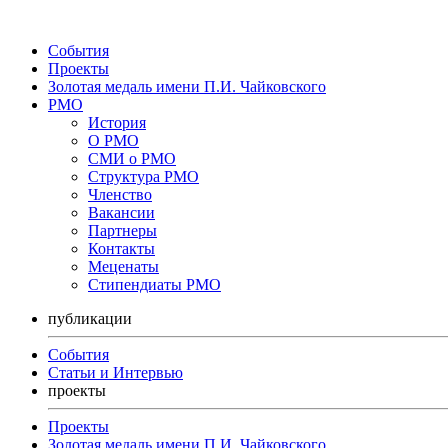
События
Проекты
Золотая медаль имени П.И. Чайковского
РМО
История
О РМО
СМИ о РМО
Структура РМО
Членство
Вакансии
Партнеры
Контакты
Меценаты
Стипендиаты РМО
публикации
События
Статьи и Интервью
проекты
Проекты
Золотая медаль имени П.И. Чайковского