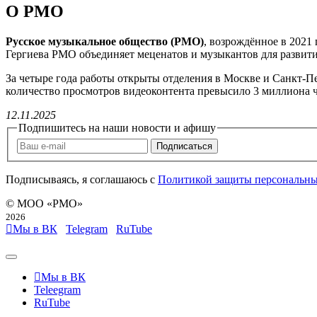
О РМО
Русское музыкальное общество (РМО)
, возрождённое в 2021
Гергиева РМО объединяет меценатов и музыкантов для развити
За четыре года работы открыты отделения в Москве и Санкт-Пе
количество просмотров видеоконтента превысило 3 миллиона ч
12
.
11
.
2025
Подпишитесь на наши новости и афишу
Подписаться
Подписываясь, я соглашаюсь c
Политикой защиты персональн
© МОО «РМО»
2026
Мы в ВК
Telegram
RuTube
Мы в ВК
Teleegram
RuTube