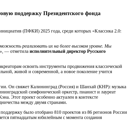
товую поддержку Президентского фонда
инициатив (ПФКИ) 2025 года, среди которых «Классика 2.0:
можность реализовать их на более высоком уровне. Мы
»,
— отметила
исполнительный директор Русского
иакреаторам освоить инструменты продвижения классической
альной, живой и современной, а новое поколение учится
и. Он свяжет Калининград (Россия) и Шанхай (КНР): музыка
лининградский симфонический оркестр, пианист и лауреат
Кэна. Этот проект особенно актуален в контексте
удничества между двумя странами.
поддержку было отобрано 810 проектов из 86 регионов России
ляется пятнадцатым юбилейным с момента создания