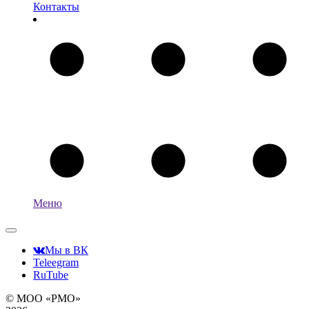
Контакты
Меню
Мы в ВК
Teleegram
RuTube
© МОО «РМО»