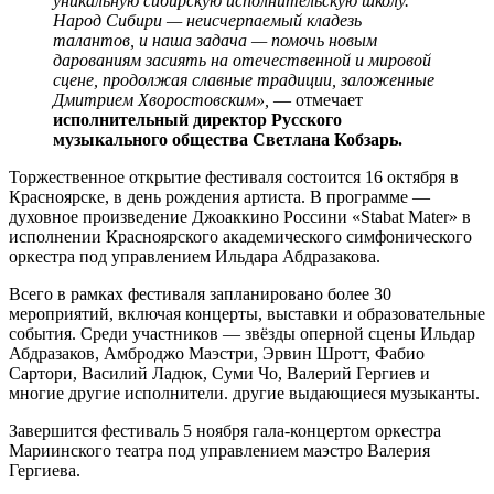
уникальную сибирскую исполнительскую школу.
Народ Сибири — неисчерпаемый кладезь
талантов, и наша задача — помочь новым
дарованиям засиять на отечественной и мировой
сцене, продолжая славные традиции, заложенные
Дмитрием Хворостовским»,
— отмечает
исполнительный директор Русского
музыкального общества Светлана Кобзарь.
Торжественное открытие фестиваля состоится 16 октября в
Красноярске, в день рождения артиста. В программе —
духовное произведение Джоаккино Россини «Stabat Mater» в
исполнении Красноярского академического симфонического
оркестра под управлением Ильдара Абдразакова.
Всего в рамках фестиваля запланировано более 30
мероприятий, включая концерты, выставки и образовательные
события. Среди участников — звёзды оперной сцены Ильдар
Абдразаков, Амброджо Маэстри, Эрвин Шротт, Фабио
Сартори, Василий Ладюк, Суми Чо, Валерий Гергиев и
многие другие исполнители. другие выдающиеся музыканты.
Завершится фестиваль 5 ноября гала-концертом оркестра
Мариинского театра под управлением маэстро Валерия
Гергиева.