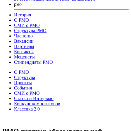
рмо
История
О РМО
СМИ о РМО
Структура РМО
Членство
Вакансии
Партнеры
Контакты
Меценаты
Стипендиаты РМО
О РМО
Структура
Проекты
События
СМИ о РМО
Статьи и Интервью
Конкурс композиторов
Классика 2.0