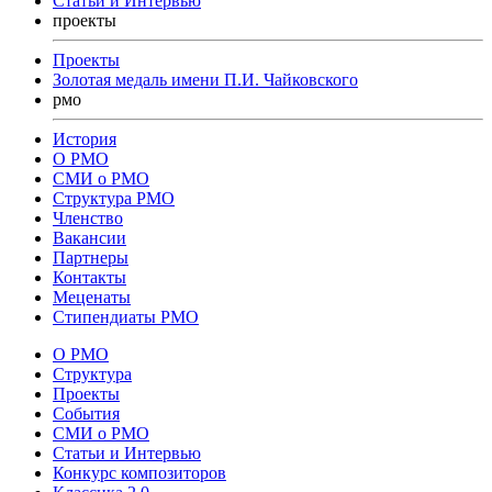
Статьи и Интервью
проекты
Проекты
Золотая медаль имени П.И. Чайковского
рмо
История
О РМО
СМИ о РМО
Структура РМО
Членство
Вакансии
Партнеры
Контакты
Меценаты
Стипендиаты РМО
О РМО
Структура
Проекты
События
СМИ о РМО
Статьи и Интервью
Конкурс композиторов