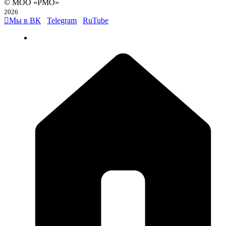
© МОО «РМО»
2026
Мы в ВК
Telegram
RuTube